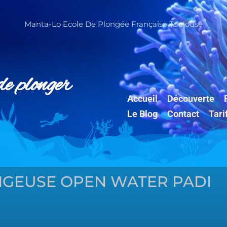
Manta-Lo Ecole De Plongée Française Toulouse
de plonger
Accueil
Découverte
Le Blog
Contact
Tari
NGEUSE OPEN WATER PADI