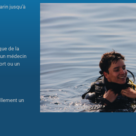
rin jusqu’à
que de la
r un médecin
ort ou un
llement un