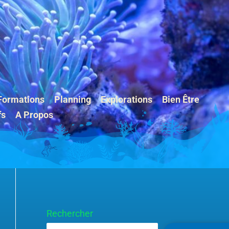
Formations
Planning
Explorations
Bien Être
fs
A Propos
Rechercher