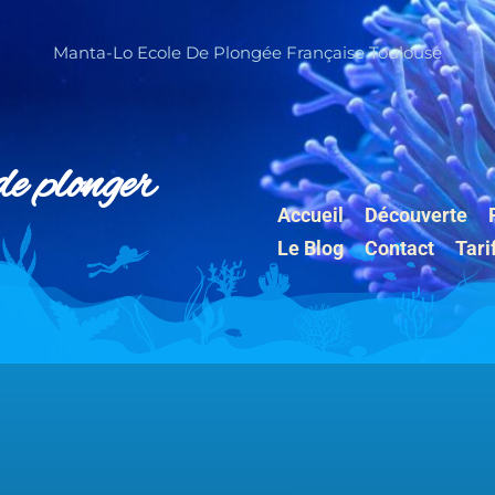
Manta-Lo Ecole De Plongée Française Toulouse
de plonger
Accueil
Découverte
Le Blog
Contact
Tari